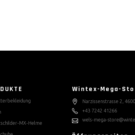
ODUKTE
Wintex-Mega-Sto
tterbekleidung
Narzissenstrasse 2, 460
+43 7242 41266
n
wels-mega-store@winte
zschilder-MX-Helme
chuhe