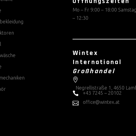
Öffnungszeiten
Mo – Fr 9:00 – 18:00 Samstag
e
– 12:30
bekleidung
ktoren
l
Wintex
wäsche
International
e
Großhandel
rmechaniken
Negrellistraße 1, 4650 Lam
hör
+43 7245 – 20102
office@wintex.at