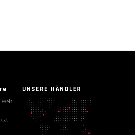
re
UNSERE HÄNDLER
0 Wels
x.at