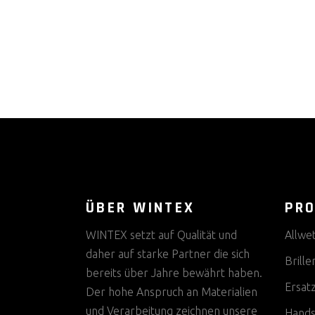
ÜBER WINTEX
PR
WINTEX setzt auf Qualität und
Allwe
daher auf starke Partner die sich
Brille
bereits über Jahre bewährt haben.
Ersat
Der hohe Anspruch an Materialien
und Verarbeitung zeichnen unsere
Hands