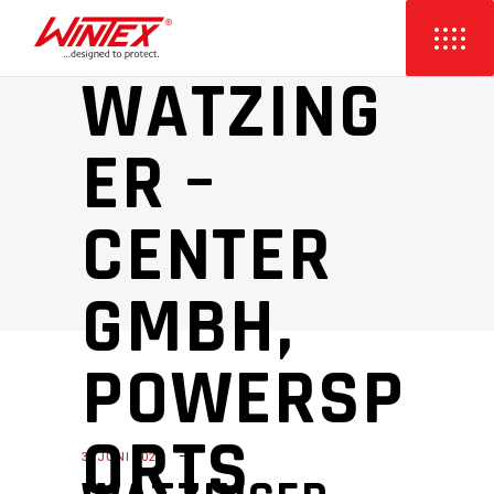
WATZING
ER –
CENTER
GMBH,
POWERSP
ORTS
3. JUNI 2020