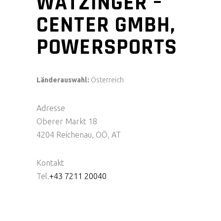
WATZINGER –
CENTER GMBH,
POWERSPORTS
Länderauswahl:
Österreich
Adresse
Oberer Markt 18
4204 Reichenau, OÖ, AT
Kontakt
Tel.
+43 7211 20040