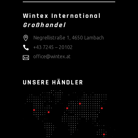
Wintex International
Großhandel
Negrellistraße 1, 4650 Lambach
+43 7245 – 20102
office@wintex.at
UNSERE HÄNDLER