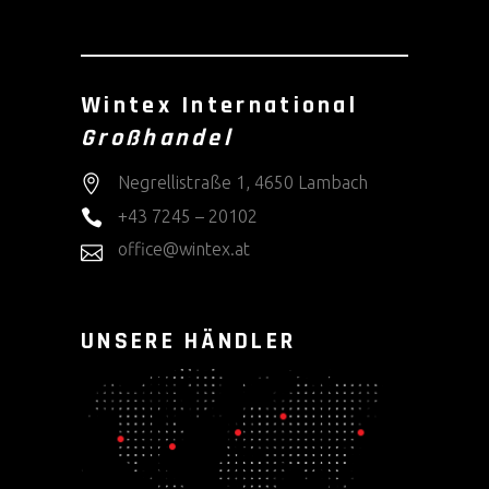
Wintex International
Großhandel
Negrellistraße 1, 4650 Lambach
+43 7245 – 20102
office@wintex.at
UNSERE HÄNDLER