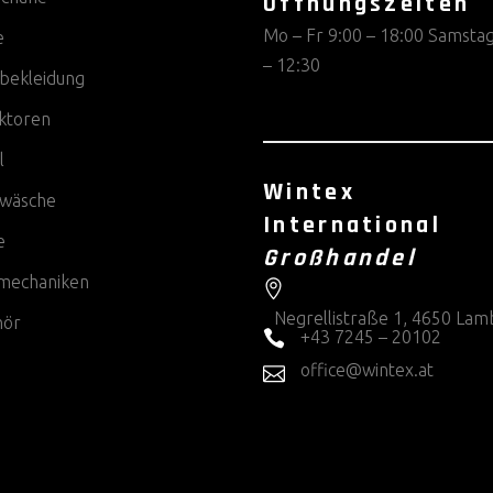
Öffnungszeiten
Mo – Fr 9:00 – 18:00 Samstag
e
– 12:30
bekleidung
ktoren
l
Wintex
wäsche
International
e
Großhandel
rmechaniken
Negrellistraße 1, 4650 Lam
hör
+43 7245 – 20102
office@wintex.at