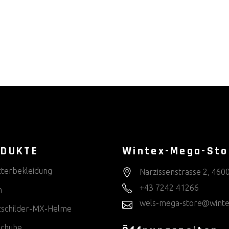
ODUKTE
Wintex-Mega-Sto
tterbekleidung
Narzissenstrasse 2, 460
+43 7242 41266
n
wels-mega-store@winte
zschilder-MX-Helme
chuhe