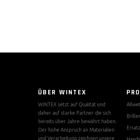
ÜBER WINTEX
PR
WINTEX setzt auf Qualität und
Allwe
daher auf starke Partner die sich
Brille
bereits über Jahre bewährt haben.
Ersat
Der hohe Anspruch an Materialien
und Verarbeitung zeichnen unsere
Hands