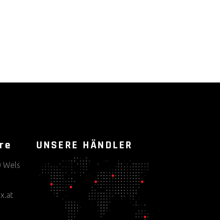
re
UNSERE HÄNDLER
0 Wels
x.at