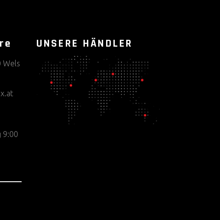
re
UNSERE HÄNDLER
0 Wels
x.at
 9:00