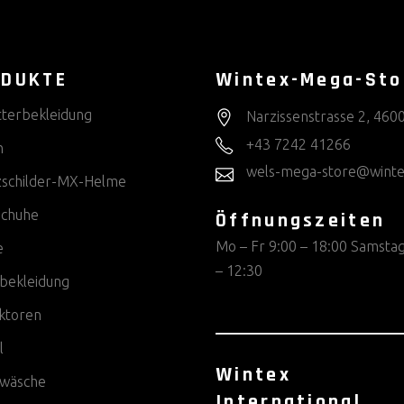
ODUKTE
Wintex-Mega-Sto
tterbekleidung
Narzissenstrasse 2, 460
+43 7242 41266
n
wels-mega-store@winte
zschilder-MX-Helme
chuhe
Öffnungszeiten
Mo – Fr 9:00 – 18:00 Samstag
e
– 12:30
bekleidung
ktoren
l
Wintex
wäsche
International